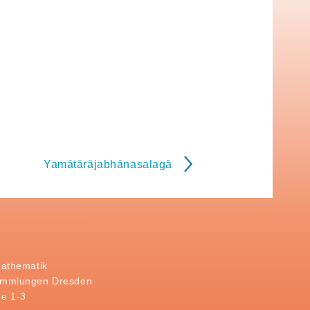
Yamātārājabhānasalagā
Mathematik
ammlungen Dresden
e 1-3