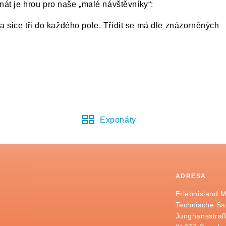
át je hrou pro naše „malé návštěvníky“:
, a sice tři do každého pole. Třídit se má dle znázorněných
Exponáty
ADRESA
Erlebnisland 
Technische S
Junghansstraß