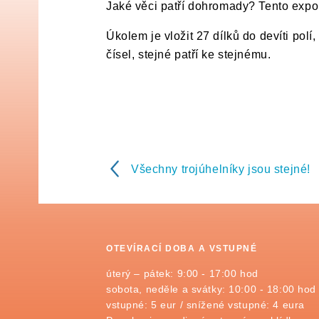
Jaké věci patří dohromady? Tento expon
Úkolem je vložit 27 dílků do devíti polí
čísel, stejné patří ke stejnému.
Všechny trojúhelníky jsou stejné!
OTEVÍRACÍ DOBA A VSTUPNÉ
úterý – pátek: 9:00 - 17:00 hod
sobota, neděle a svátky: 10:00 - 18:00 hod
vstupné: 5 eur / snížené vstupné: 4 eura