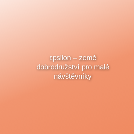
εpsilon – země
dobrodružství pro malé
návštěvníky