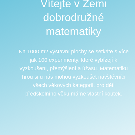
Vítejte v Zemi
dobrodružné
matematiky
Na 1000 m2 výstavní plochy se setkáte s více
jak 100 experimenty, které vybízejí k
vyzkoušení, přemýšlení a úžasu. Matematiku
hrou si u nás mohou vyzkoušet návštěvníci
všech věkových kategorií, pro děti
předškolního věku máme vlastní koutek.