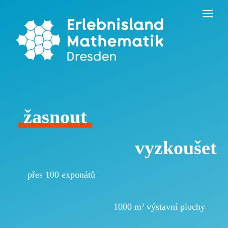
Skip
to
the
content
žasnout
vyzkoušet
přes 100 exponátů
1000 m² výstavní plochy