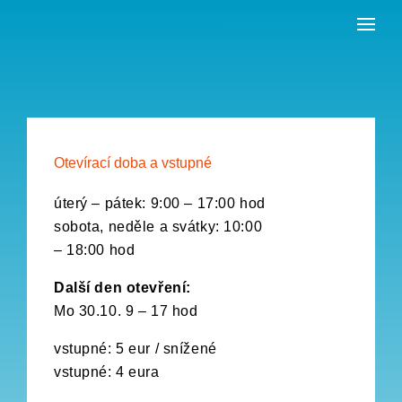
Skip
to
the
content
Otevírací doba a vstupné
úterý – pátek: 9:00 – 17:00 hod
sobota, neděle a svátky: 10:00
– 18:00 hod
Další den otevření:
Mo 30.10. 9 – 17 hod
vstupné: 5 eur / snížené
vstupné: 4 eura