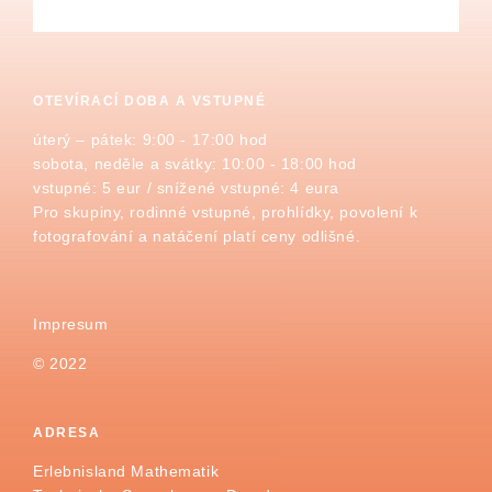
OTEVÍRACÍ DOBA A VSTUPNÉ
úterý – pátek: 9:00 - 17:00 hod
sobota, neděle a svátky: 10:00 - 18:00 hod
vstupné: 5 eur / snížené vstupné: 4 eura
Pro skupiny, rodinné vstupné, prohlídky, povolení k
fotografování a natáčení platí ceny odlišné.
Impresum
© 2022
ADRESA
Erlebnisland Mathematik