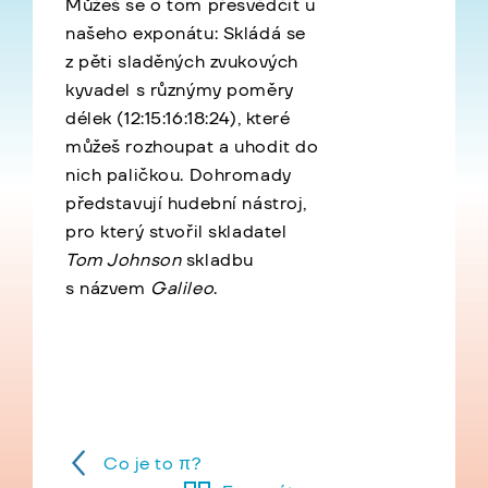
Můžeš se o tom přesvědčit u
našeho exponátu: Skládá se
z pěti sladěných zvukových
kyvadel s různýmy poměry
délek (12:15:16:18:24), které
můžeš rozhoupat a uhodit do
nich paličkou. Dohromady
představují hudební nástroj,
pro který stvořil skladatel
Tom Johnson
skladbu
s názvem
Galileo
.
Co je to π?