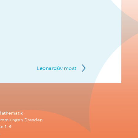
Leonardův most
Mathematik
ammlungen Dresden
e 1-3
n