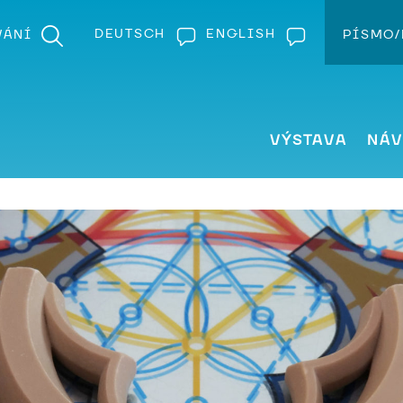
DEUTSCH
ENGLISH
VÁNÍ
PÍSMO/
Z
VÝSTAVA
NÁV