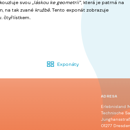
 okouzluje svou
„láskou ke geometrii“
, která je patrná na
n, na tak zvané
kružbě
. Tento exponát zobrazuje
. čtyřlístkem.
Exponáty
ADRESA
Erlebnisland 
d
Technische S
Junghansstraß
01277 Dresde