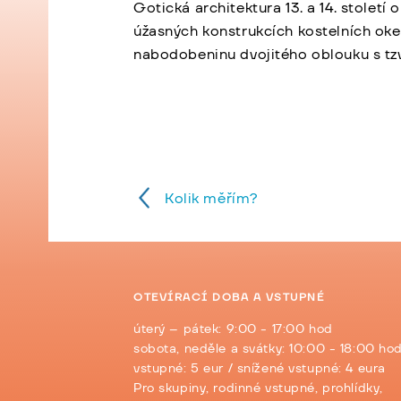
Gotická architektura 13. a 14. století
úžasných konstrukcích kostelních oke
nabodobeninu dvojitého oblouku s tzv
Kolik měřím?
OTEVÍRACÍ DOBA A VSTUPNÉ
úterý – pátek: 9:00 - 17:00 hod
sobota, neděle a svátky: 10:00 - 18:00 ho
vstupné: 5 eur / snížené vstupné: 4 eura
Pro skupiny, rodinné vstupné, prohlídky,