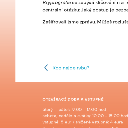
Kryptografie
se zabývá klíčováním a r
centrální otázku: Jaký postup je bezp
Zašifrovali jsme zprávu. Můžeš rozluš
Kdo najde rybu?
OTEVÍRACÍ DOBA A VSTUPNÉ
úterý – pátek: 9:00 - 17:00 hod
sobota, neděle a svátky: 10:00 - 18:00 ho
vstupné: 5 eur / snížené vstupné: 4 eura