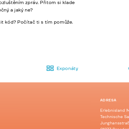
ozluštěním zpráv. Přitom si klade
ečný a jaký ne?
tit kód? Počítač ti s tím pomůže.
Exponáty
ADRESA
Erlebnisland 
d
Technische S
Junghansstraß