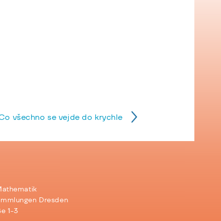
Co všechno se vejde do krychle
Mathematik
ammlungen Dresden
e 1-3