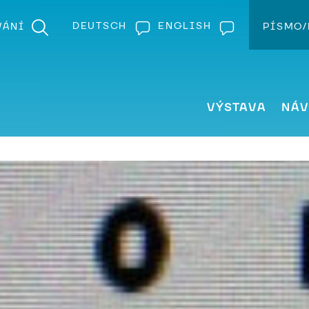
DEUTSCH
ENGLISH
VÁNÍ
PÍSMO/
Z
VÝSTAVA
NÁV