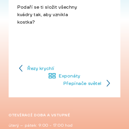
Podaří se ti složit všechny
kvádry tak, aby vznikla
kostka?
Řezy krychlí
Exponáty
Přepínače světel
OTEVÍRACÍ DOBA A VSTUPNÉ
úterý – pátek: 9:00 - 17:00 hod