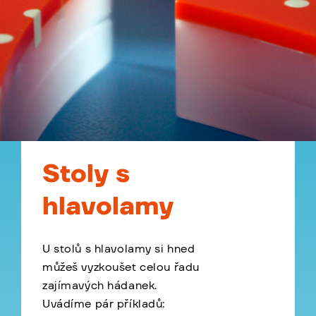
Stoly s
hlavolamy
U stolů s hlavolamy si hned
můžeš vyzkoušet celou řadu
zajímavých hádanek.
Uvádíme pár příkladů: