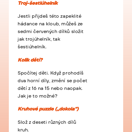
Troj-šestiúhelník
Jestli přijdeš této zapeklité
hádance na kloub, můžeš ze
sedmi červených dílků složit
jak trojúhelník, tak
šestiúhelník.
Kolik dětí?
Spočítej děti. Když prohodíš
dva horní díly, změní se počet
dětí z 16 na 15 nebo naopak.
Jak je to možné?
Kruhové puzzle („dokola“)
Slož z deseti různých dílů
kruh.