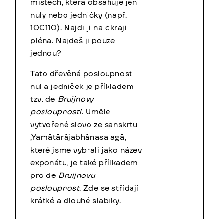
místech, která obsahuje jen
nuly nebo jedničky (např.
100110). Najdi ji na okraji
pléna. Najdeš ji pouze
jednou?
Tato dřevěná posloupnost
nul a jedniček je příkladem
tzv. de
Bruijnovy
posloupnosti
. Uměle
vytvořené slovo ze sanskrtu
,Yamātārājabhānasalagā,
které jsme vybrali jako název
exponátu, je také přílkadem
pro de
Bruijnovu
posloupnost
. Zde se střídají
krátké a dlouhé slabiky.