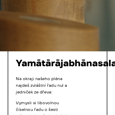
Yamātārājabhānasal
Na okraji našeho pléna
najdeš zvláštní řadu nul a
jedniček ze dřeva:
Vymysli si libovolnou
číselnou řadu o šesti