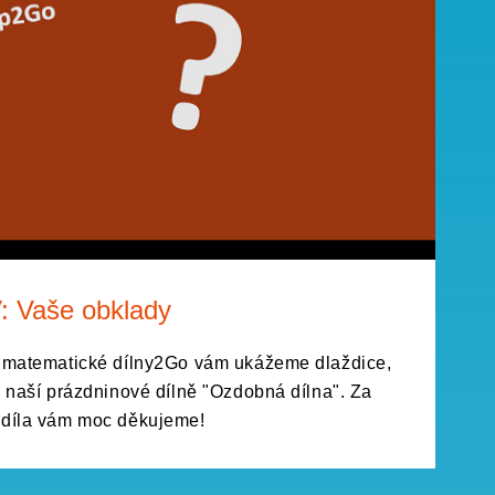
: Vaše obklady
o matematické dílny2Go vám ukážeme dlaždice,
v naší prázdninové dílně "Ozdobná dílna". Za
 díla vám moc děkujeme!