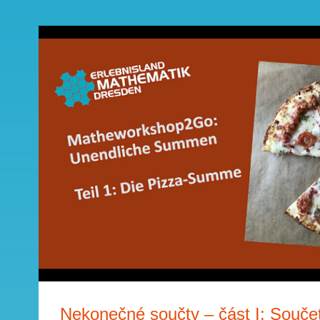
Nekonečné součty – část I: Součet