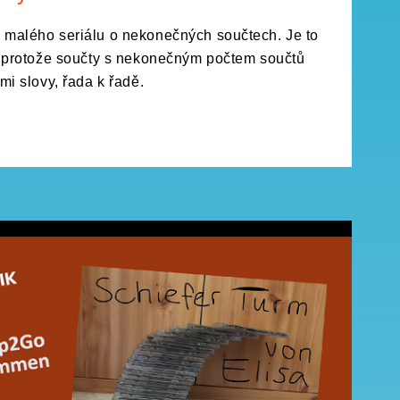
 malého seriálu o nekonečných součtech. Je to
a, protože součty s nekonečným počtem součtů
mi slovy, řada k řadě.