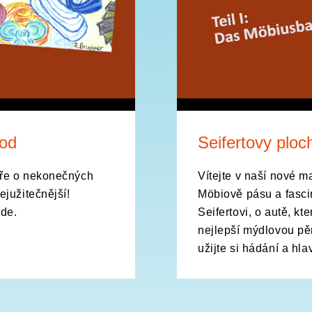
vod
Seifertovy ploc
áře o nekonečných
Vítejte v naší nové m
južitečnější!
Möbiově pásu a fasci
.de.
Seifertovi, o autě, kt
nejlepší mýdlovou p
užijte si hádání a hl