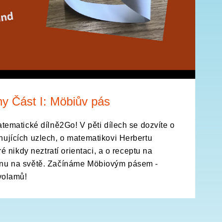
hy Část I: Möbiův pás
atematické dílně2Go! V pěti dílech se dozvíte o
nujících uzlech, o matematikovi Herbertu
eré nikdy neztratí orientaci, a o receptu na
ěnu na světě. Začínáme Möbiovým pásem -
avolamů!