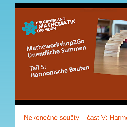
Nekonečné součty – část V: Harm