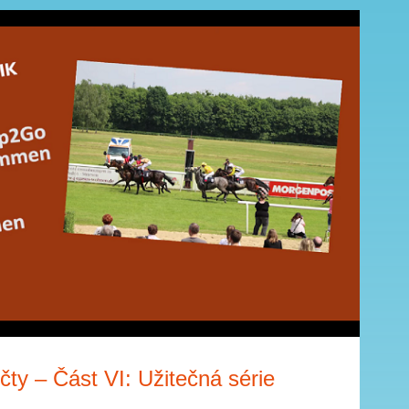
ty – Část VI: Užitečná série