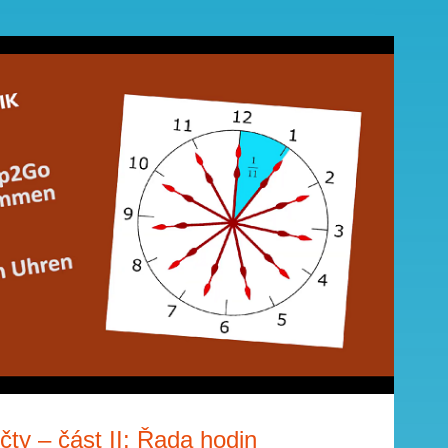
ty – část II: Řada hodin