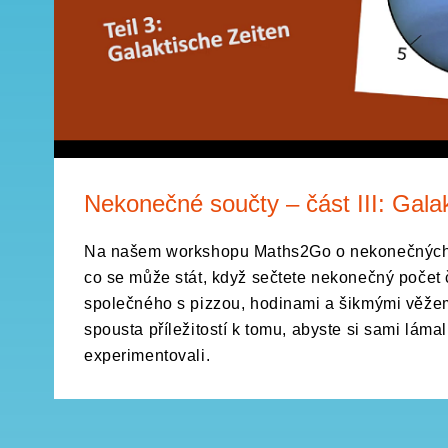
Nekonečné součty – část III: Gala
Na našem workshopu Maths2Go o nekonečných 
co se může stát, když sečtete nekonečný počet č
společného s pizzou, hodinami a šikmými věžem
spousta příležitostí k tomu, abyste si sami lámal
experimentovali.