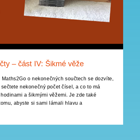
ty – část IV: Šikmé věže
Maths2Go o nekonečných součtech se dozvíte,
 sečtete nekonečný počet čísel, a co to má
 hodinami a šikmými věžemi. Je zde také
 tomu, abyste si sami lámali hlavu a