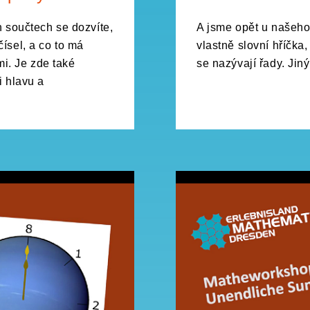
součtech se dozvíte,
A jsme opět u našeho
ísel, a co to má
vlastně slovní hříčk
i. Je zde také
se nazývají řady. Jiný
i hlavu a