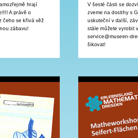
samozřejmě hrají
V šesté části se dozv
!!!! A právě o
zveme na dostihy s G
z čeho se křivá věž
uskuteční v další, zá
mnou zábavu!
stále můžete vyrobit 
service@museen-dresd
šikovat!