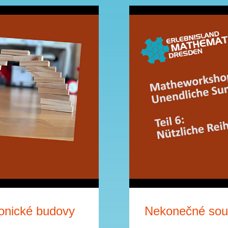
onické budovy
Nekonečné souč