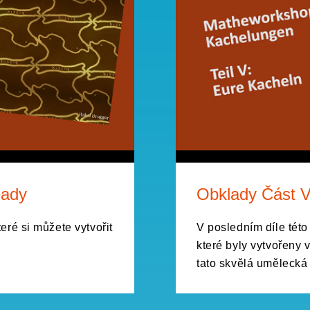
lady
Obklady Část V
eré si můžete vytvořit
V posledním díle tét
které byly vytvořeny 
tato skvělá umělecká