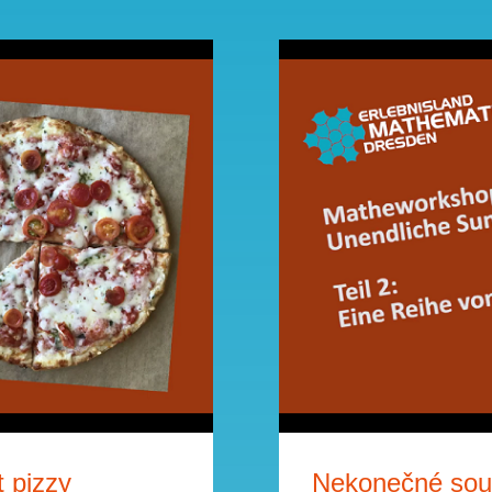
 pizzy
Nekonečné souč