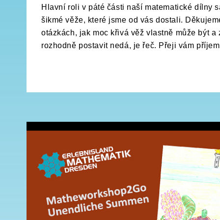
Hlavní roli v páté části naší matematické dílny 
šikmé věže, které jsme od vás dostali. Děkujeme
otázkách, jak moc křivá věž vlastně může být a 
rozhodně postavit nedá, je řeč. Přeji vám příje