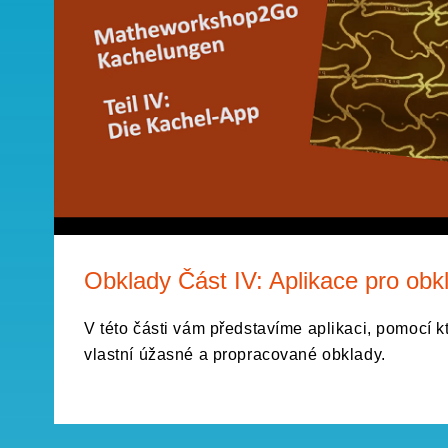
Obklady Část IV: Aplikace pro obk
V této části vám představíme aplikaci, pomocí kt
vlastní úžasné a propracované obklady.