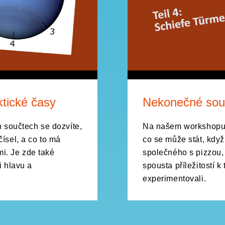
ktické časy
Nekonečné souč
součtech se dozvíte,
Na našem workshopu 
ísel, a co to má
co se může stát, když
i. Je zde také
společného s pizzou,
i hlavu a
spousta příležitostí k
experimentovali.