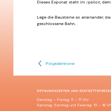
Dieses Exponat steht im
psilon, dem
Lege die Bausteine so aneinander, das
geschlossene Bahn.
Polyederkrone
ÖFFNUNGSZEITEN UND EINTRITTSPREIS
Dienstag – Freitag: 9 – 17 Uhr
Samstag, Sonntag und Feiertag: 10 – 18 U