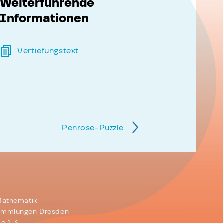
Weiterführende
Informationen
Vertiefungstext
Penrose-Puzzle
Mathematik
ammlungen Dresden
e 1-3