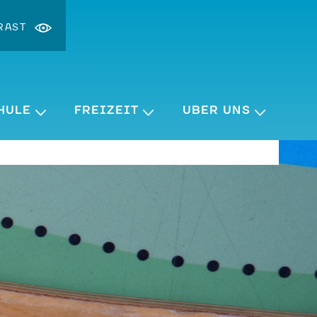
RAST
st ändern
ergrößern
HULE
FREIZEIT
ÜBER UNS