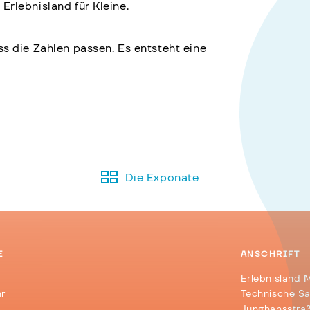
 Erlebnisland für Kleine.
s die Zahlen passen. Es entsteht eine
Die Exponate
E
ANSCHRIFT
Erlebnisland 
hr
Technische S
Junghansstraß