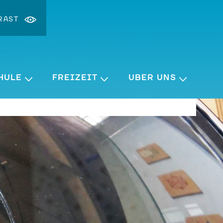
RAST
st ändern
ergrößern
HULE
FREIZEIT
ÜBER UNS