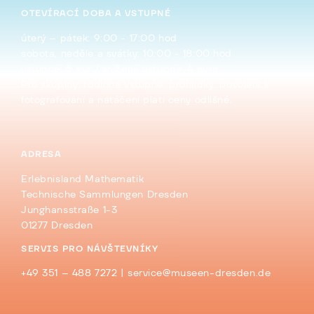
OTEVÍRACÍ DOBA A VSTUPNÉ
úterý – pátek: 9:00 - 17:00 hod
sobota, neděle a svátky: 10:00 - 18:00 hod
vstupné: 5 eur / snížené vstupné: 4 eura
Pro skupiny, rodinné vstupné, prohlídky, povolení k
fotografování a natáčení platí ceny odlišné.
ADRESA
Erlebnisland Mathematik
Technische Sammlungen Dresden
Junghansstraße 1-3
01277 Dresden
SERVIS PRO NÁVŠTEVNÍKY
+49 351 – 488 7272 |
service@museen-dresden.de