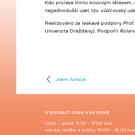
Kdo proleze tímto kovovým tělesem, op
nejjednodušší uzel, tzv.
vůdcovský uze
Realizováno za laskavé podpory
Prof
Univerzita Drážďany). Podpořil
Rolan
Jsem funkce
OTEVÍRACÍ DOBA A VSTUPNÉ
úterý – pátek: 9:00 - 17:00 hod
sobota, neděle a svátky: 10:00 - 18:00 ho