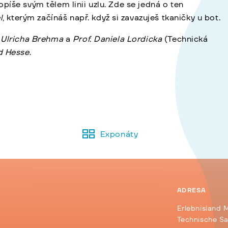
íše svým tělem linii uzlu. Zde se jedná o ten
l
, kterým začínáš např. když si zavazuješ tkaničky u bot.
. Ulricha Brehma
a
Prof. Daniela Lordicka
(Technická
d Hesse
.
Exponáty
ADRESA
Erlebnisland 
d
Technische S