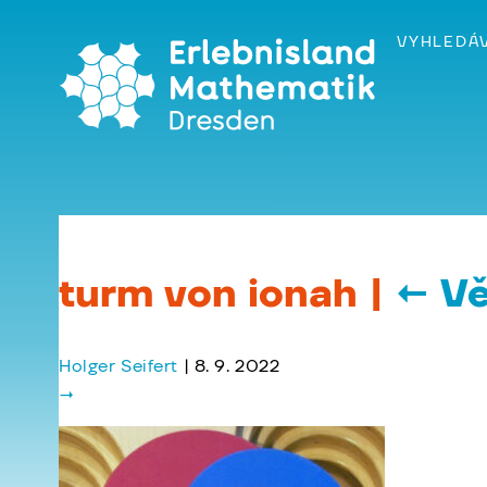
Skip
to
VYHLEDÁ
the
content
turm von ionah
|
←
Vě
Holger Seifert
|
8. 9. 2022
→