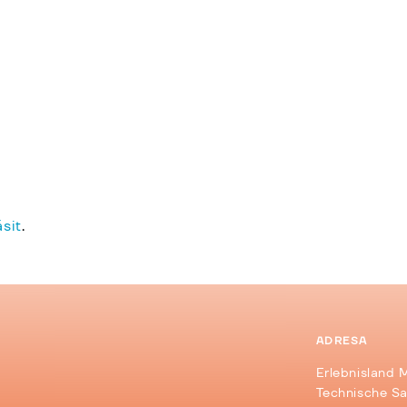
ásit
.
ADRESA
Erlebnisland 
d
Technische S