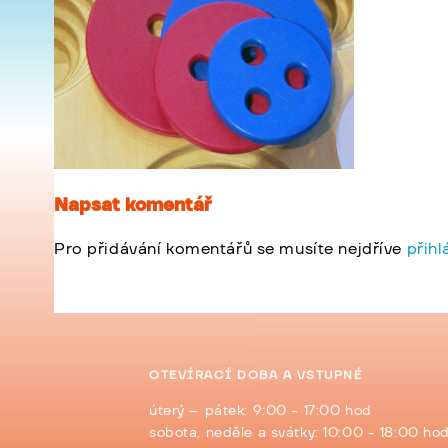
Napsat komentář
Pro přidávání komentářů se musíte nejdříve
přihl
OTEVÍRACÍ DOBA A VSTUPNÉ
úterý – pátek: 9:00 - 17:00 hod
sobota, neděle a svátky: 10:00 - 18:00 ho