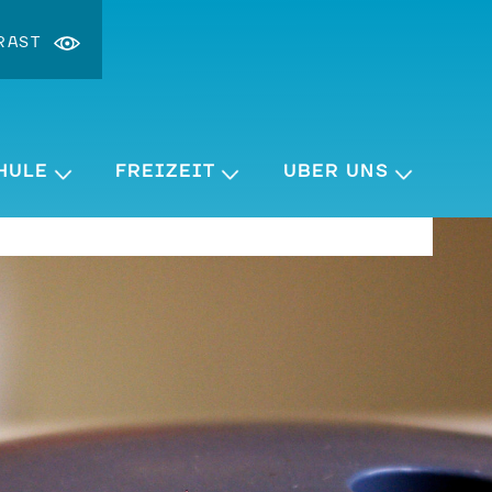
RAST
st ändern
ergrößern
HULE
FREIZEIT
ÜBER UNS