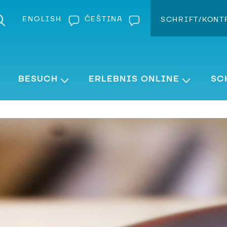
ENGLISH
ČEŠTINA
SCHRIFT/KONT
Kontra
Schrift v
BESUCH
ERLEBNIS ONLINE
SC