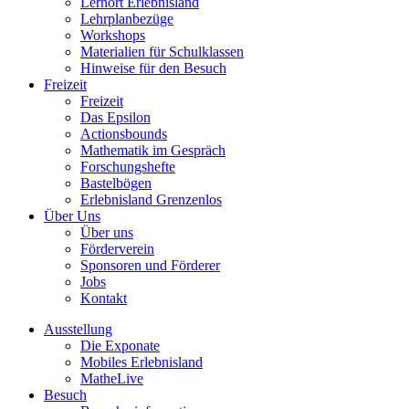
Lernort Erlebnisland
Lehrplanbezüge
Workshops
Materialien für Schulklassen
Hinweise für den Besuch
Freizeit
Freizeit
Das Epsilon
Actionsbounds
Mathematik im Gespräch
Forschungshefte
Bastelbögen
Erlebnisland Grenzenlos
Über Uns
Über uns
Förderverein
Sponsoren und Förderer
Jobs
Kontakt
Ausstellung
Die Exponate
Mobiles Erlebnisland
MatheLive
Besuch