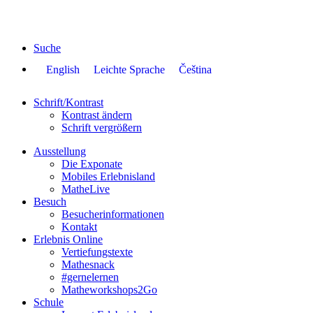
Skip
to
the
Suche
content
English
Leichte Sprache
Čeština
Schrift/Kontrast
Kontrast ändern
Schrift vergrößern
Ausstellung
Die Exponate
Mobiles Erlebnisland
MatheLive
Besuch
Besucherinformationen
Kontakt
Erlebnis Online
Vertiefungstexte
Mathesnack
#gernelernen
Matheworkshops2Go
Schule