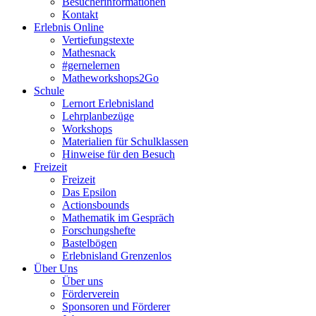
Besucherinformationen
Kontakt
Erlebnis Online
Vertiefungstexte
Mathesnack
#gernelernen
Matheworkshops2Go
Schule
Lernort Erlebnisland
Lehrplanbezüge
Workshops
Materialien für Schulklassen
Hinweise für den Besuch
Freizeit
Freizeit
Das Epsilon
Actionsbounds
Mathematik im Gespräch
Forschungshefte
Bastelbögen
Erlebnisland Grenzenlos
Über Uns
Über uns
Förderverein
Sponsoren und Förderer