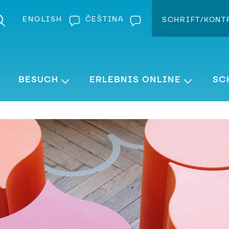
ENGLISH
ČEŠTINA
SCHRIFT/KONT
Kontra
Schrift v
BESUCH
ERLEBNIS ONLINE
SC