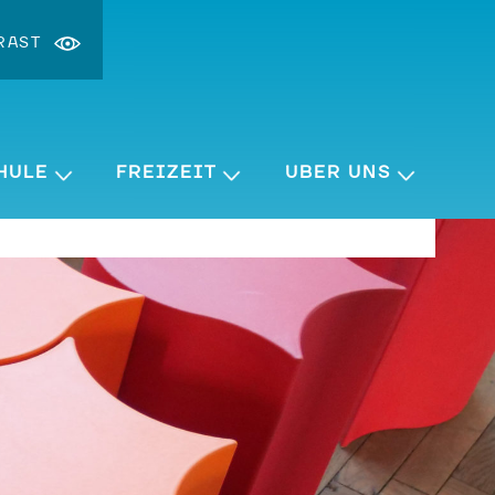
RAST
st ändern
ergrößern
HULE
FREIZEIT
ÜBER UNS