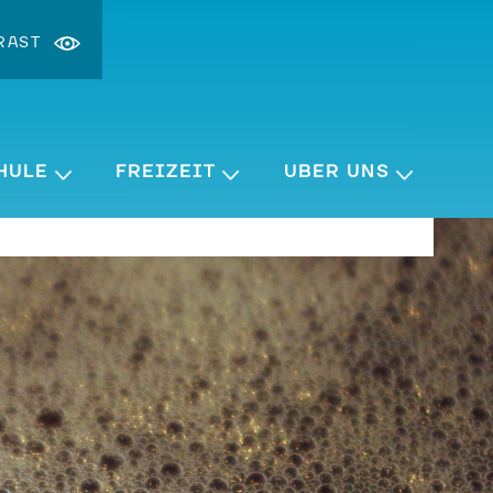
RAST
st ändern
ergrößern
HULE
FREIZEIT
ÜBER UNS