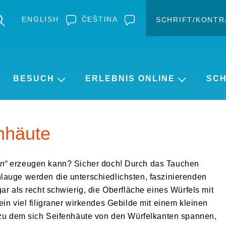
ENGLISH
ČEŠTINA
SCHRIFT/KONTR
Kontras
Schrift ve
BESUCH
ERLEBNIS ONLINE
SC
nhäute
n“
erzeugen kann? Sicher doch! Durch das Tauchen
lauge werden die unterschiedlichsten, faszinierenden
ar als recht schwierig, die Oberfläche eines Würfels mit
in viel filigraner wirkendes Gebilde mit einem kleinen
, zu dem sich Seifenhäute von den Würfelkanten spannen,