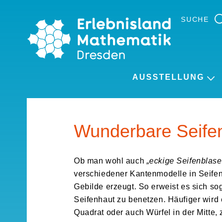
Skip
to
SUCHE
the
content
AUSSTELLUNG
Wunderbare Seife
Ob man wohl auch
„eckige Seifenblase
verschiedener Kantenmodelle in Seifen
Gebilde erzeugt. So erweist es sich sog
Seifenhaut zu benetzen. Häufiger wird e
Quadrat oder auch Würfel in der Mitte