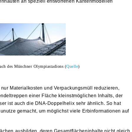
enhäuten an speziell entworfenen Kantenmodellen
ach des Münchner Olympiastadions (
Quelle
)
 nur Materialkosten und Verpackungsmüll reduzieren,
deltreppen einer Fläche kleinstmöglichen Inhalts, der
r ist auch die DNA-Doppelhelix sehr ähnlich. So hat
zunutze gemacht, um möglichst viele Erbinformationen auf
ächen ausbilden, deren Gesamtflächeninhalte nicht gleich