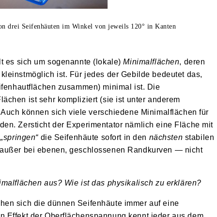
on drei Seifenhäuten im Winkel von jeweils 120° in Kanten
lt es sich um sogenannte (lokale)
Minimalflächen
, deren
leinstmöglich ist. Für jedes der Gebilde bedeutet das,
eifenhautflächen zusammen) minimal ist. Die
chen ist sehr kompliziert (sie ist unter anderem
. Auch können sich viele verschiedene Minimalflächen für
en. Zersticht der Experimentator nämlich eine Fläche mit
o
„springen“
die Seifenhäute sofort in den
nächsten
stabilen
 außer bei ebenen, geschlossenen Randkurven — nicht
malflächen aus? Wie ist das physikalisch zu erklären?
hen sich die dünnen Seifenhäute immer auf eine
n Effekt der Oberflächenspannung kennt jeder aus dem