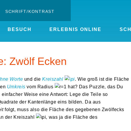
SCHRIFT/KONTRAST
Kontrast ändern
BESUCH
ERLEBNIS ONLINE
SC
Schrift vergrößern
: Zwölf Ecken
hne Worte
und die
Kreiszahl
. Wie groß ist die Fläche
nen
Umkreis
vom Radius
hat? Das Puzzle, das Du
end einfacher Weise eine Antwort: Lege die Teile so
uadrate der Kantenlänge eins bilden. Da aus
it
folgt, muss also die Fläche des gegebenen Zwölfecks
an der Kreiszahl
, was ja die Fläche des