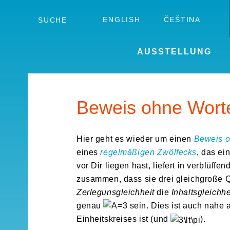
Skip
to
ENGLISH
ČEŠTINA
SUCHE
the
content
AUSSTELLUNG
Beweis ohne Worte
Hier geht es wieder um einen
Beweis o
eines
regelmäßigen Zwölfecks
, das ei
vor Dir liegen hast, liefert in verblüff
zusammen, dass sie drei gleichgroße Q
Zerlegunsgleichheit
die
Inhaltsgleichhe
genau
sein. Dies ist auch nahe 
Einheitskreises ist (und
).