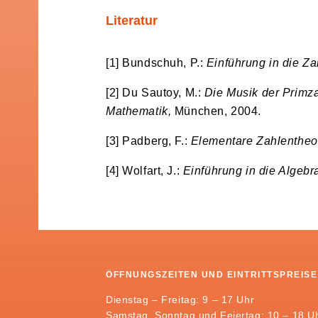
Literatur
[1] Bundschuh, P.:
Einführung in die Za
[2] Du Sautoy, M.:
Die Musik der Primza
Mathematik,
München, 2004.
[3] Padberg, F.:
Elementare Zahlentheo
[4] Wolfart, J.:
Einführung in die Algebr
ÖFFNUNGSZEITEN UND EINTRITTSPREISE
Dienstag – Freitag: 9 – 17 Uhr
Samstag, Sonntag und Feiertag: 10 – 18 U