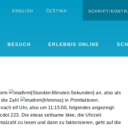
ENGLISH
ČEŠTINA
SCHRIFT/KONTR
Kontras
Schrift ve
BESUCH
ERLEBNIS ONLINE
SC
Form
an, also als
n die Zahl
in
Primfaktoren
.
 nach elf Uhr, also um 11:15:00, folgendes angezeigt:
. Die etwas seltsame Idee, die Uhrzeit
malzahl zu lesen und dann zu faktorisieren, geht auf die