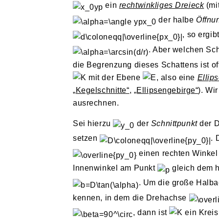
ein
rechtwinkliges Dreieck
(mi
der halbe
Öffnu
, so ergib
. Aber welchen Sch
die Begrenzung dieses Schattens ist of
mit der Ebene
, also eine
Ellip
„Kegelschnitte“
,
„Ellipsengebirge“
). Wi
ausrechnen.
Sei hierzu
der
Schnittpunkt
der 
setzen
. 
einen rechten Winkel 
Innenwinkel am Punkt
gleich dem 
. Um die große Halb
kennen, in dem die Drehachse
, dann ist
ein Kreis