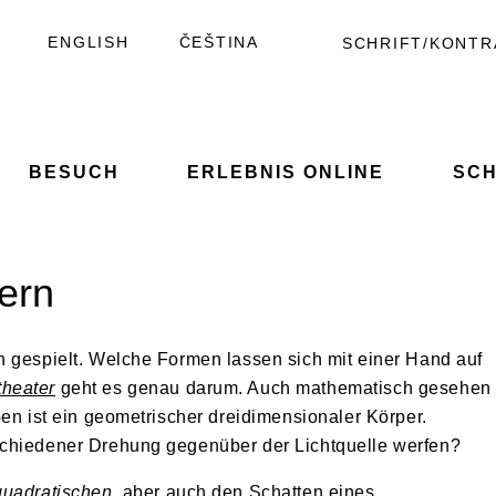
ENGLISH
ČEŠTINA
SCHRIFT/KONTR
Kontras
Schrift ve
BESUCH
ERLEBNIS ONLINE
SC
ern
n gespielt. Welche Formen lassen sich mit einer Hand auf
theater
geht es genau darum. Auch mathematisch gesehen
ben ist ein geometrischer dreidimensionaler Körper.
schiedener Drehung gegenüber der Lichtquelle werfen?
quadratischen
, aber auch den Schatten eines