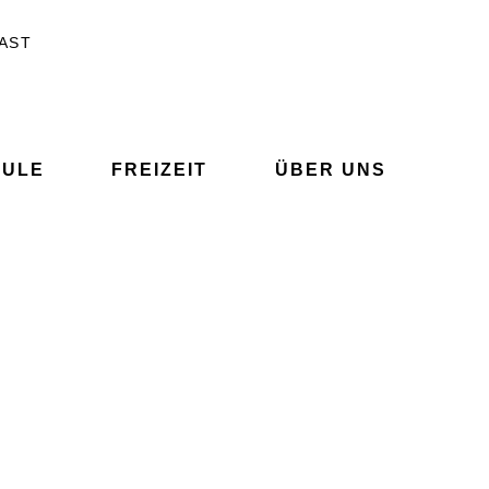
AST
t ändern
rgrößern
HULE
FREIZEIT
ÜBER UNS