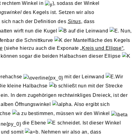
t rechtem Winkel in
), sodass der Winkel
ngswinkel
des Kegels ist. Setzen wir also
t sich nach der Definition des
Sinus
, dass
atten wirft nun die Kugel
auf die Leinwand
. Nun,
fenbar die Schnittkurve
der Mantelfläche des Kegels
se
(siehe hierzu auch die Exponate
„Kreis und Ellipse“
,
r können sogar die beiden Halbachsen dieser Ellipse
Drehachse
mit der Leinwand
.Wir
Die kleine Halbachse
schließt nun mit der Strecke
ein. In dem zugehörigen rechtwinkliges Dreieck, ist der
halben Öffnungswinkel
. Also ergibt sich
achse
zu bestimmen, müssen wir den Winkel
die Ebene
schneidet. Ist dieser Winkel
 und somit
. Nehmen wir also an, dass