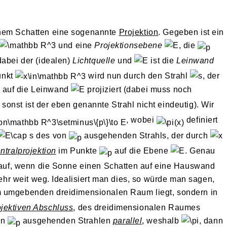
inem Schatten eine sogenannte
Projektion
. Gegeben ist ein
und eine
Projektionsebene
, die
dabei der (idealen)
Lichtquelle
und
ist die
Leinwand
Punkt
wird nun durch den Strahl
, der
, auf die Leinwand
projiziert (dabei muss noch
 sonst ist der eben genannte Strahl nicht eindeutig). Wir
, wobei
definiert
des von
ausgehenden Strahls, der durch
ntralprojektion
im Punkte
auf die Ebene
. Genau
e auf, wenn die Sonne einen Schatten auf eine Hauswand
 sehr weit weg. Idealisiert man dies, so würde man sagen,
m umgebenden dreidimensionalen Raum liegt, sondern in
ojektiven Abschluss
, des dreidimensionalen Raumes
on
ausgehenden Strahlen
parallel
, weshalb
, dann