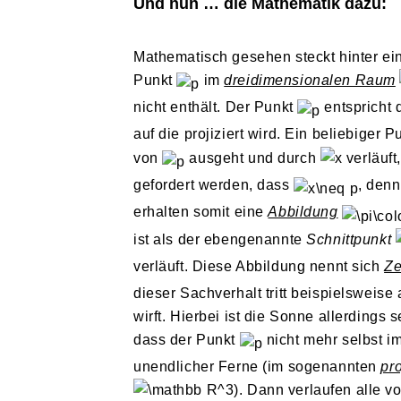
Und nun … die Mathematik dazu:
Mathematisch gesehen steckt hinter e
Punkt
im
dreidimensionalen Raum
nicht enthält. Der Punkt
entspricht 
auf die projiziert wird. Ein beliebiger 
von
ausgeht und durch
verläuft
gefordert werden, dass
, denn
erhalten somit eine
Abbildung
ist als der ebengenannte
Schnittpunkt
verläuft. Diese Abbildung nennt sich
Ze
dieser Sachverhalt tritt beispielsweis
wirft. Hierbei ist die Sonne allerdings
dass der Punkt
nicht mehr selbst i
unendlicher Ferne (im sogenannten
pr
). Dann verlaufen alle v