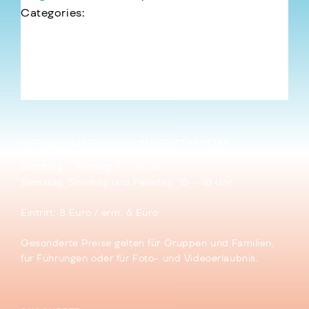
Categories:
←
Viren und Fußbälle – Teil I: Chikungunya
Plätzchen und Sterne Teil V: Noch mehr Sterne
und Platonische Körper
→
ÖFFNUNGSZEITEN UND EINTRITTSPREISE
Dienstag – Freitag: 9 – 17 Uhr
Samstag, Sonntag und Feiertag: 10 – 18 Uhr
Eintritt: 8 Euro / erm. 6 Euro
Gesonderte Preise gelten für Gruppen und Familien,
für Führungen oder für Foto- und Videoerlaubnis.