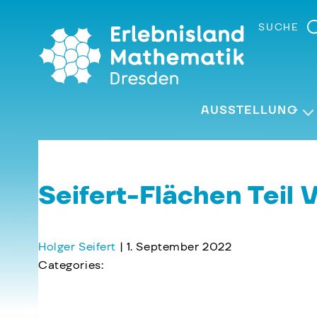
Skip
to
SUCHE
the
content
AUSSTELLUNG
Seifert-Flächen Teil V
Holger Seifert
|
1. September 2022
Categories:
←
Plätzchen und Sterne Teil IV: Biester, Kacheln 
Seifert-Flächen Teil IV: Das Möbiusmobil
→