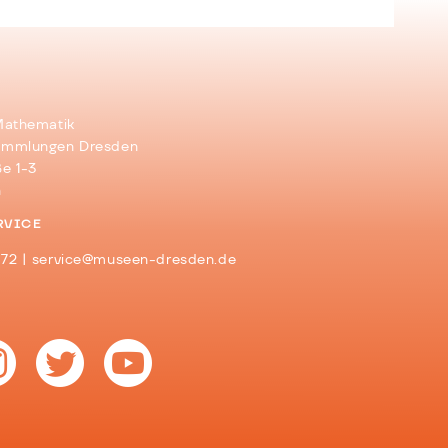
Mathematik
ammlungen Dresden
e 1-3
n
RVICE
272 |
service@museen-dresden.de