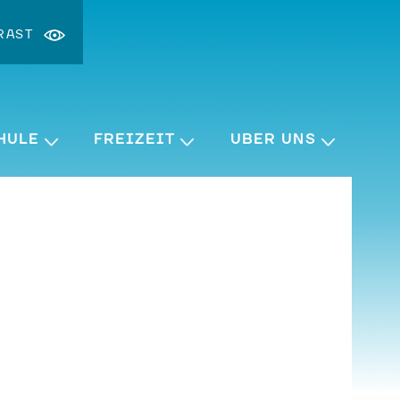
RAST
st ändern
ergrößern
HULE
FREIZEIT
ÜBER UNS