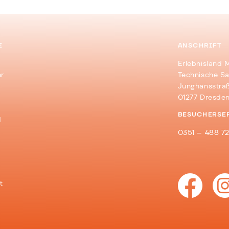
E
ANSCHRIFT
Erlebnisland 
hr
Technische S
Junghansstraß
01277 Dresde
BESUCHERSE
d
0351 – 488 7
t