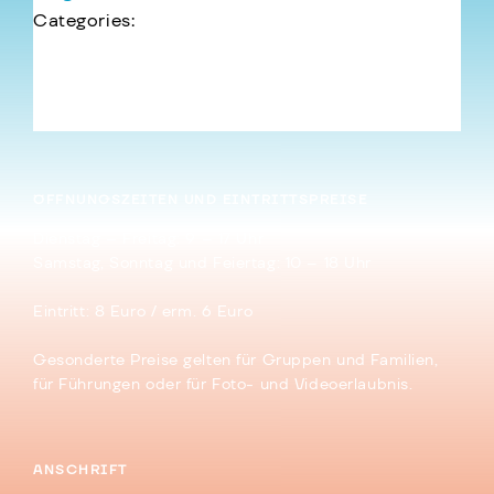
Categories:
←
Viren und Fußbälle – Teil III: Zika
Kachelungen – Teil III: Das Puzzle-Geheimnis
→
ÖFFNUNGSZEITEN UND EINTRITTSPREISE
Dienstag – Freitag: 9 – 17 Uhr
Samstag, Sonntag und Feiertag: 10 – 18 Uhr
Eintritt: 8 Euro / erm. 6 Euro
Gesonderte Preise gelten für Gruppen und Familien,
für Führungen oder für Foto- und Videoerlaubnis.
ANSCHRIFT