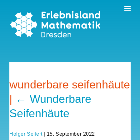
Skip
Kontakt
Erlebnisland Grenzenlos
to
the
content
wunderbare seifenhäute
|
←
Wunderbare
Seifenhäute
Holger Seifert
|
15. September 2022