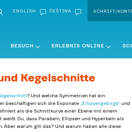
ENGLISH
ČEŠTINA
SCHRIFT/KONT
Kontra
Schrift v
BESUCH
ERLEBNIS ONLINE
SC
 und Kegelschnitte
Kegelschnitt
? Und welche Symmetrien hat ein
en beschäftigen sich die Exponate
„Ellipsengebirge“
und
definiert als die Schnittkurve einer Ebene mit einem
 weißt Du, dass Parabeln, Ellipsen und Hyperbeln als
n. Aber warum gilt das? Und warum haben alle diese