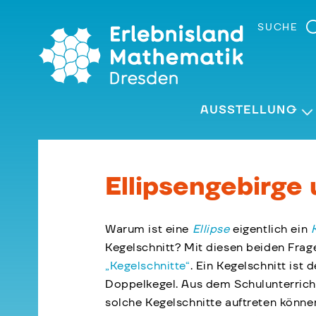
Skip
to
SUCHE
the
content
AUSSTELLUNG
Ellipsengebirge
Warum ist eine
Ellipse
eigentlich ein
Kegelschnitt? Mit diesen beiden Frag
„Kegelschnitte“
. Ein Kegelschnitt ist 
Doppelkegel. Aus dem Schulunterricht
solche Kegelschnitte auftreten könne