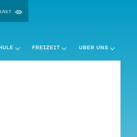
RAST
st ändern
ergrößern
HULE
FREIZEIT
ÜBER UNS