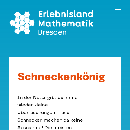
Skip
Kontakt
to
Erlebnisland Grenzenlos
the
content
Schneckenkönig
In der Natur gibt es immer
wieder kleine
Überraschungen – und
Schnecken machen da keine
Ausnahme! Die meisten