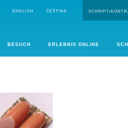
ENGLISH
ČEŠTINA
SCHRIFT/KONTR
Kontras
Schrift ve
BESUCH
ERLEBNIS ONLINE
SC