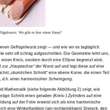
lügelwurst. Wo gibt es hier einen Sinus?
enen Geflügelwurst zeigt — und wie wir es tagtäglich
 sehr oft schräg aufgeschnitten. Die Geometrie lehrt uns,
h einen
Kreis
, sondern durch eine
Ellipse
begrenzt wird.
l zur
„Hauptachse“
der Wurst auf und legt diese auf eine
ächst
„räumlichen Schnitt“
eine ebene Kurve, die einen Teil
, d.h. einer
harmonischen Schwingung
.
d Mathematik (siehe folgende Abbildung 2) zeigt, wie
hräge Schnitt eines geraden (Kreis-)
Zylinders
auf eine
ildung auf der Folie erweist sich als eine harmonische
ch eine Winkelfunktion (am rechtwinkligen) Dreieck, den