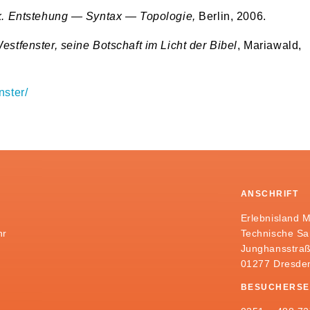
rk. Entstehung — Syntax — Topologie,
Berlin, 2006.
stfenster, seine Botschaft im Licht der Bibel
, Mariawald,
nster/
ANSCHRIFT
Erlebnisland 
hr
Technische S
Junghansstraß
01277 Dresde
BESUCHERSE