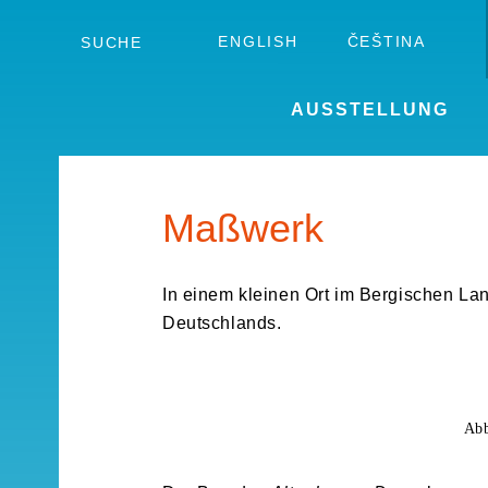
Skip
to
ENGLISH
ČEŠTINA
SUCHE
the
content
AUSSTELLUNG
Maßwerk
In einem kleinen Ort im Bergischen La
Deutschlands.
Abb