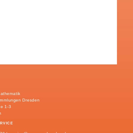
Mathematik
ammlungen Dresden
e 1-3
n
RVICE