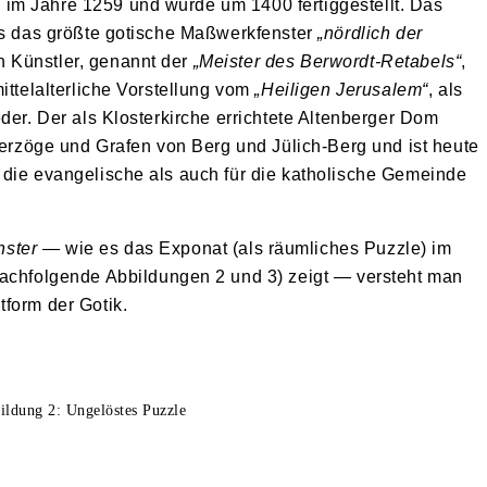
im Jahre 1259 und wurde um 1400 fertiggestellt. Das
als das größte gotische Maßwerkfenster
„nördlich der
 Künstler, genannt der
„Meister des Berwordt-Retabels“
,
ittelalterliche Vorstellung vom
„Heiligen Jerusalem“
, als
der. Der als Klosterkirche errichtete Altenberger Dom
 Herzöge und Grafen von Berg und Jülich-Berg und ist heute
 die evangelische als auch für die katholische Gemeinde
ster
— wie es das Exponat (als räumliches Puzzle) im
folgende Abbildungen 2 und 3) zeigt — versteht man
form der Gotik.
ildung 2: Ungelöstes Puzzle