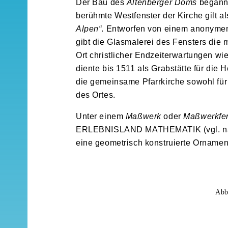
Der Bau des
Altenberger Doms
begann 
berühmte Westfenster der Kirche gilt 
Alpen“
. Entworfen von einem anonymen
gibt die Glasmalerei des Fensters die m
Ort christlicher Endzeiterwartungen wie
diente bis 1511 als Grabstätte für die
die gemeinsame Pfarrkirche sowohl für
des Ortes.
Unter einem
Maßwerk
oder
Maßwerkfen
ERLEBNISLAND MATHEMATIK (vgl. nach
eine geometrisch konstruierte Ornament
Abb