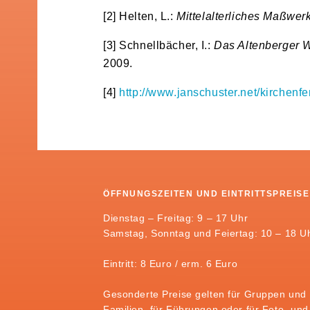
[2] Helten, L.:
Mittelalterliches Maßwe
[3] Schnellbächer, I.:
Das Altenberger We
2009.
[4]
http://www.janschuster.net/kirchenfe
ÖFFNUNGSZEITEN UND EINTRITTSPREISE
Dienstag – Freitag: 9 – 17 Uhr
Samstag, Sonntag und Feiertag: 10 – 18 U
Eintritt: 8 Euro / erm. 6 Euro
Gesonderte Preise gelten für Gruppen und
Familien, für Führungen oder für Foto- und